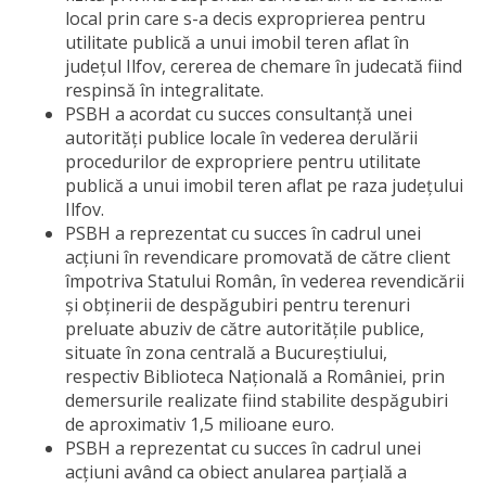
local prin care s-a decis exproprierea pentru
utilitate publică a unui imobil teren aflat în
județul Ilfov, cererea de chemare în judecată fiind
respinsă în integralitate.
PSBH a acordat cu succes consultanță unei
autorități publice locale în vederea derulării
procedurilor de expropriere pentru utilitate
publică a unui imobil teren aflat pe raza județului
Ilfov.
PSBH a reprezentat cu succes în cadrul unei
acțiuni în revendicare promovată de către client
împotriva Statului Român, în vederea revendicării
și obținerii de despăgubiri pentru terenuri
preluate abuziv de către autoritățile publice,
situate în zona centrală a Bucureștiului,
respectiv Biblioteca Națională a României, prin
demersurile realizate fiind stabilite despăgubiri
de aproximativ 1,5 milioane euro.
PSBH a reprezentat cu succes în cadrul unei
acțiuni având ca obiect anularea parțială a