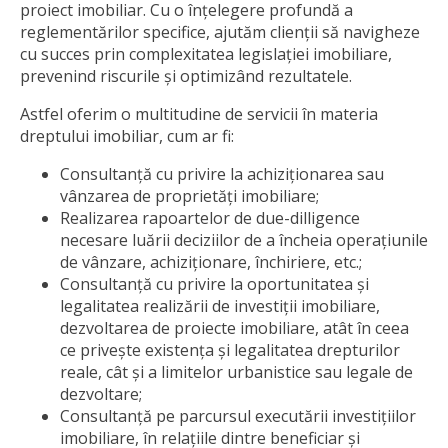
proiect imobiliar. Cu o înțelegere profundă a
reglementărilor specifice, ajutăm clienții să navigheze
cu succes prin complexitatea legislației imobiliare,
prevenind riscurile și optimizând rezultatele.
Astfel oferim o multitudine de servicii în materia
dreptului imobiliar, cum ar fi:
Consultanță cu privire la achiziționarea sau
vânzarea de proprietăți imobiliare;
Realizarea rapoartelor de due-dilligence
necesare luării deciziilor de a încheia operațiunile
de vânzare, achiziționare, închiriere, etc.;
Consultanță cu privire la oportunitatea și
legalitatea realizării de investiții imobiliare,
dezvoltarea de proiecte imobiliare, atât în ceea
ce privește existența și legalitatea drepturilor
reale, cât și a limitelor urbanistice sau legale de
dezvoltare;
Consultanță pe parcursul executării investițiilor
imobiliare, în relațiile dintre beneficiar și